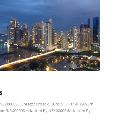
S
3X0000S Greetz : Prosox, Kuroi SH, Tar7k, G0v3rn,
r.com/N3X0000S ~Hacked By N3X0000S\!/ Hacked By