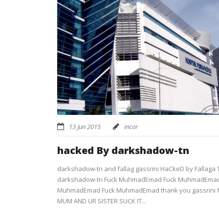
13 Jun 2015
incor
hacked By darkshadow-tn
darkshadow-tn and fallag gassrini HaCkeD by Fallaga 
darkshadow-tn Fuck MuhmadEmad Fuck MuhmadEma
MuhmadEmad Fuck MuhmadEmad thank you gassrini for
MUM AND UR SISTER SUCK IT...