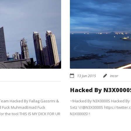
13 Jun 2015
incor
Hacked By N3X0000
Team Hacked By Fallag Gassrini &
~!Hacked By N3X0000S Hacked By N
d Fuck MuhmadEmad Fuck
Sxtz \!/@N3X0000S https://twitte
 the tool THIS IS MY DICK FOR UR
N3X0000S! !