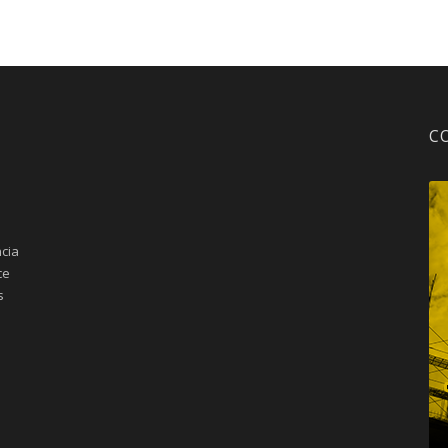
C
cia
ce
s